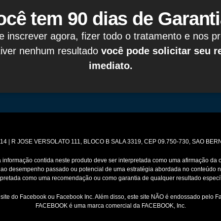
ocê tem 90 dias de Garanti
e inscrever agora, fizer todo o tratamento e nos p
tiver nenhum resultado
você pode solicitar seu 
imediato.
1-14 | R JOSE VERSOLATO 111, BLOCO B SALA 3319, CEP 09.750-730, SAO B
 informação contida neste produto deve ser interpretada como uma afirmação da o
 ao desempenho passado ou potencial de uma estratégia abordada no conteúdo n
rpretada como uma recomendação ou como garantia de qualquer resultado específ
do site do Facebook ou Facebook Inc. Além disso, este site NÃO é endossado pelo 
FACEBOOK é uma marca comercial da FACEBOOK, Inc.