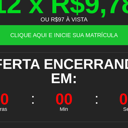
12 x R$9,7
OU R$97 À VISTA
CLIQUE AQUI E INICIE SUA MATRÍCULA
FERTA ENCERRAN
EM:
00
00
0
ras
Min
S