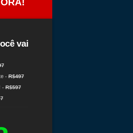
GORA!
ocê vai
97
te -
R$497
 -
R$597
7