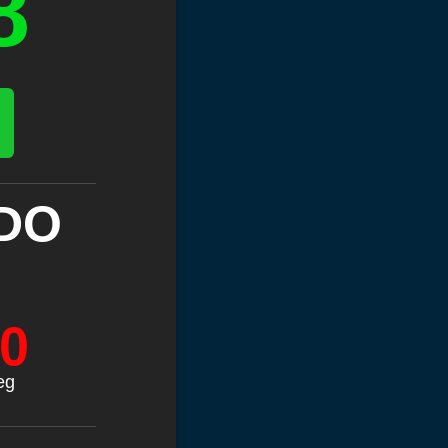
8
DO
0
eg