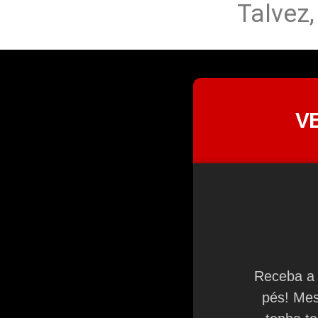
Talvez
V
Receba a 
pés! Mes