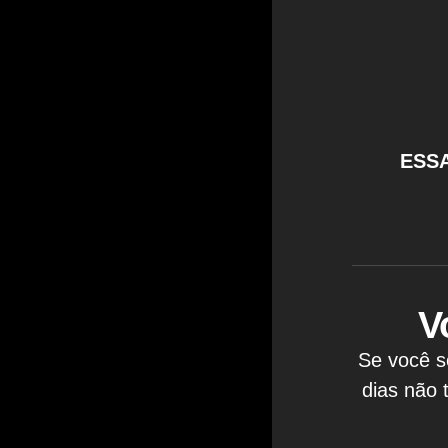
ESSA
V
Se você s
dias não 