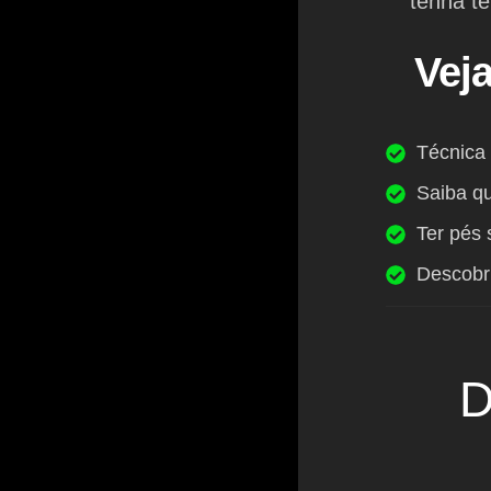
tenha te
Vej
Técnica
Saiba qu
Ter pés
Descobri