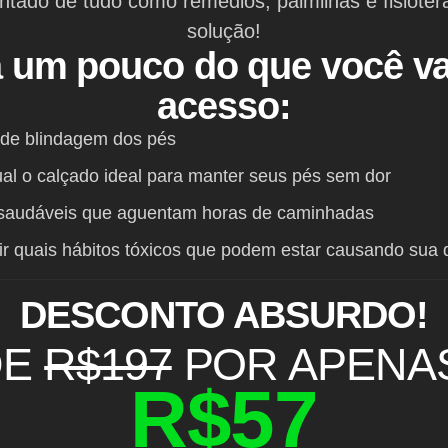
ntado de tudo como remédios, palmilhas e fisiote
solução!
a um pouco do que você vai
acesso:
 de blindagem dos pés
al o calçado ideal para manter seus pés sem dor
 saudáveis que aguentam horas de caminhadas
r quais hábitos tóxicos que podem estar causando sua 
DESCONTO ABSURDO!
DE
R$197
POR APENA
R$57