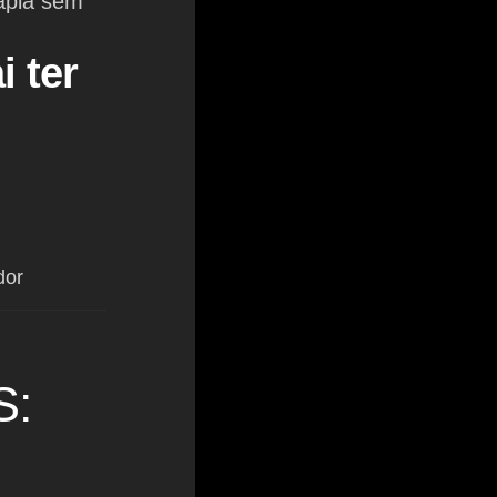
rapia sem
 ter
dor
S: