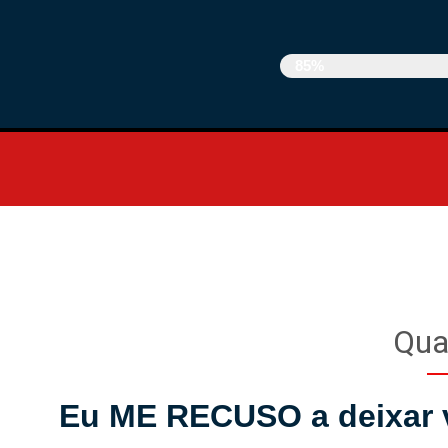
ETAPA 2 DE 3 DESC
85%
Qua
Eu ME RECUSO a deixar vo