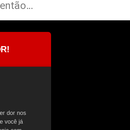
 então…
R!
er dor nos
e você já