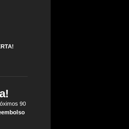
ERTA!
a!
róximos 90
reembolso