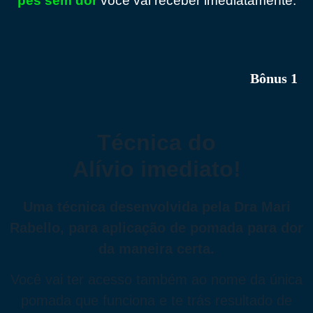
pés sem dor
você vai receber imediatamente:
Técnica do
Alívio imediato!
Uma técnica desenvolvida pela Dra Mari
Rabello, para aplicação de pomada para dor
da maneira certa.
Você vai ter acesso também ao nome da única
pomada que funciona e te trás resultado de