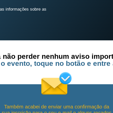
as informações sobre as
 não perder nenhum aviso impor
o evento, toque no botão e entre
Também acabei de enviar uma confirmação da
sua inscrição para o seu e-mail e alguns recados