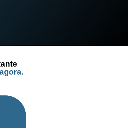
tante
 agora.