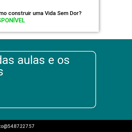
mo construir uma Vida Sem Dor?
SPONÍVEL
das aulas e os
s
ato@54.87.227.57